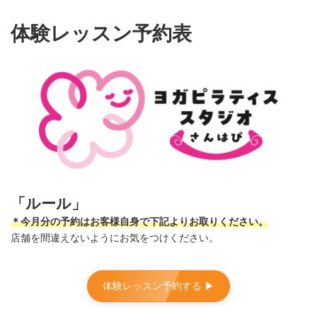
コ
ナ
ン
ビ
体験レッスン予約表
テ
ゲ
ン
ー
ツ
シ
へ
ョ
ス
ン
キ
に
ッ
移
プ
動
「ルール」
＊今月分の予約はお客様自身で下記よりお取りください。
店舗を間違えないようにお気をつけください。
体験レッスン予約する ▶︎