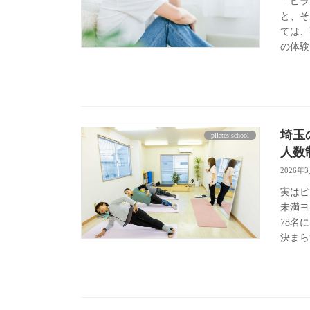
「ピラ
と、そ
ては、
の体験
埼玉
pilates-school
人数
2026年
実はピ
未満ヨ
78名
決まら