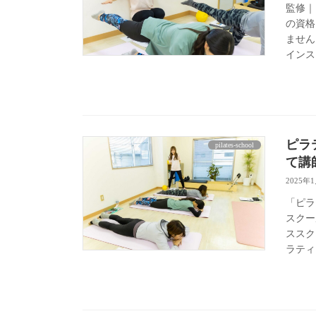
監修｜
の資格
ません
インス
ピラ
pilates-school
て講
2025年
「ピラ
スクー
ススク
ラティ