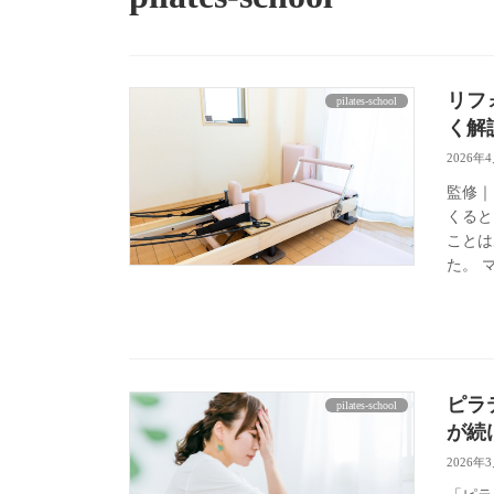
リフ
pilates-school
く解
2026年
監修｜
くると
ことは
た。 
ピラ
pilates-school
が続
2026年