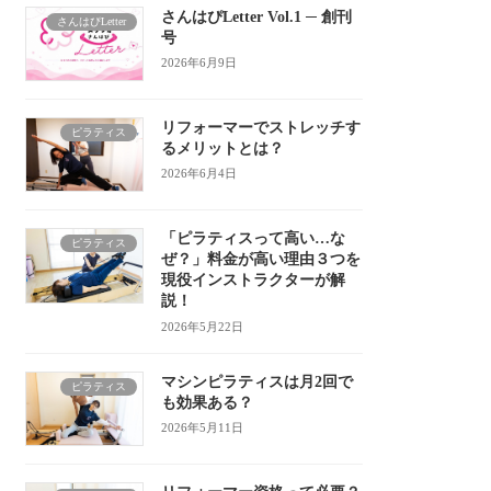
さんはぴLetter Vol.1 ─ 創刊
さんはぴLetter
号
2026年6月9日
リフォーマーでストレッチす
ピラティス
るメリットとは？
2026年6月4日
「ピラティスって高い…な
ピラティス
ぜ？」料金が高い理由３つを
現役インストラクターが解
説！
2026年5月22日
マシンピラティスは月2回で
ピラティス
も効果ある？
2026年5月11日