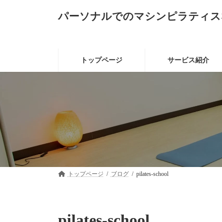
コ
ナ
パーソナルでのマシンピラティス
ン
ビ
テ
ゲ
ン
ー
ツ
シ
へ
ョ
トップページ
サービス紹介
ス
ン
キ
に
ッ
移
プ
動
トップページ
ブログ
pilates-school
pilates-school