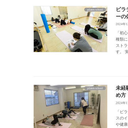
ピラ
pilates-school
ーの
2024年
「初心
種類に
ストラ
す。 
未経
pilates-school
め方
2024年
「ピラ
スのイ
や健康