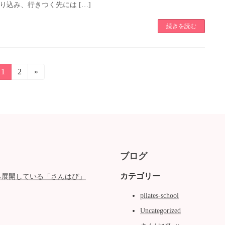
り込み、行きつく先には […]
続きを読む
固
1
固
2
»
定
定
ペ
ペ
ー
ー
ジ
ジ
ブログ
カテゴリー
へ展開している「さんはぴ」
pilates-school
Uncategorized