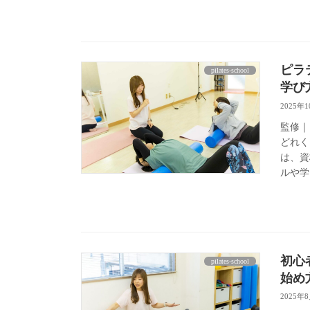
ピラ
pilates-school
学び
2025年
監修｜
どれく
は、資
ルや学
初心
pilates-school
始め
2025年