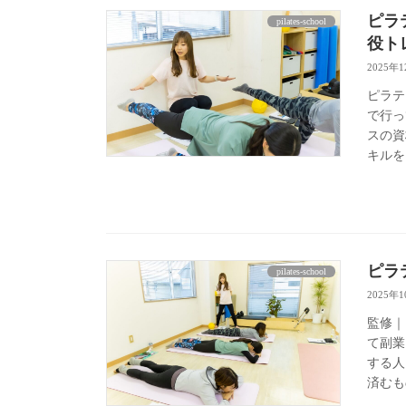
ピラ
pilates-school
役ト
2025年
ピラテ
で行っ
スの資
キルを
ピラ
pilates-school
2025年
監修｜
て副業
する人
済むもの