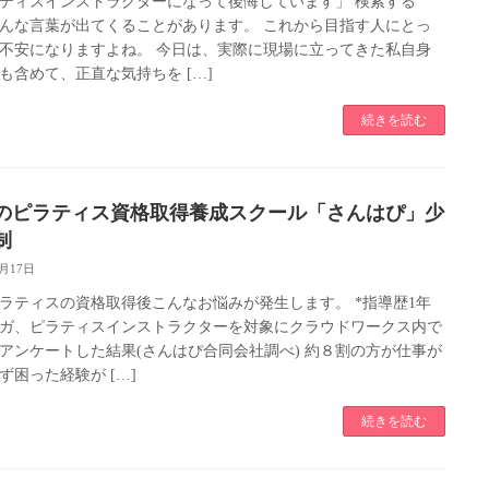
ティスインストラクターになって後悔しています」 検索する
んな言葉が出てくることがあります。 これから目指す人にとっ
不安になりますよね。 今日は、実際に現場に立ってきた私自身
も含めて、正直な気持ちを […]
続きを読む
のピラティス資格取得養成スクール「さんはぴ」少
制
3月17日
ラティスの資格取得後こんなお悩みが発生します。 *指導歴1年
ガ、ピラティスインストラクターを対象にクラウドワークス内で
にアンケートした結果(さんはぴ合同会社調べ) 約８割の方が仕事が
ず困った経験が […]
続きを読む