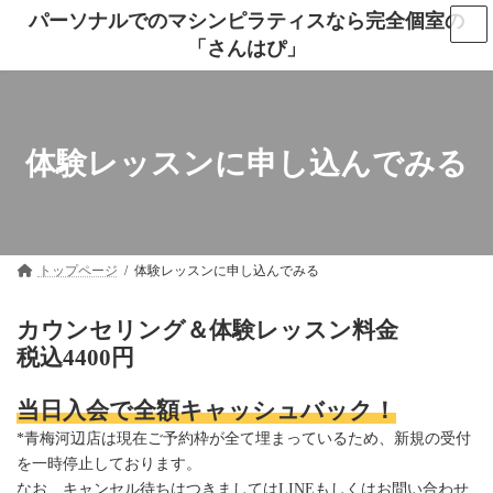
コ
ナ
パーソナルでのマシンピラティスなら完全個室の
ン
ビ
「さんはぴ」
テ
ゲ
ン
ー
ツ
シ
へ
ョ
ス
ン
キ
に
体験レッスンに申し込んでみる
ッ
移
プ
動
トップページ
体験レッスンに申し込んでみる
カウンセリング＆体験レッスン料金
税込4400円
当日入会で全額キャッシュバック！
*青梅河辺店は現在ご予約枠が全て埋まっているため、新規の受付
を一時停止しております。
なお、キャンセル待ちはつきましてはLINEもしくはお問い合わせ