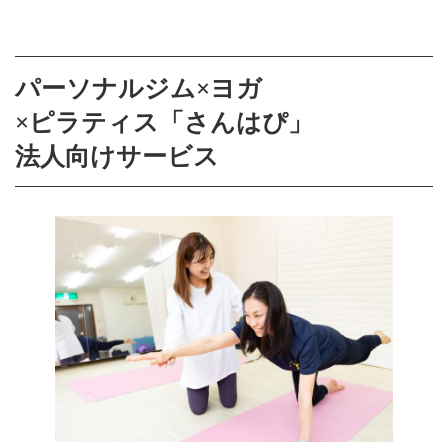
コ
ナ
ン
ビ
テ
ゲ
ン
ー
ツ
シ
パーソナルジム×ヨガ
へ
ョ
ス
ン
×ピラティス「さんはぴ」
キ
に
法人向けサービス
ッ
移
プ
動