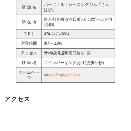
パーソナルトレーニングジム「さん
店 舗 名
はぴ」
東京都青梅市河辺町5-8-10ゴールド河
所 在 地
辺4階
T E L
070-2426-3804
営業時間
8時～23時
アクセス
青梅線河辺駅南口徒歩1分
駐 車 場
コインパーキングあり(徒歩30秒)
ホームペー
https://3hapigym.com
ジ
アクセス