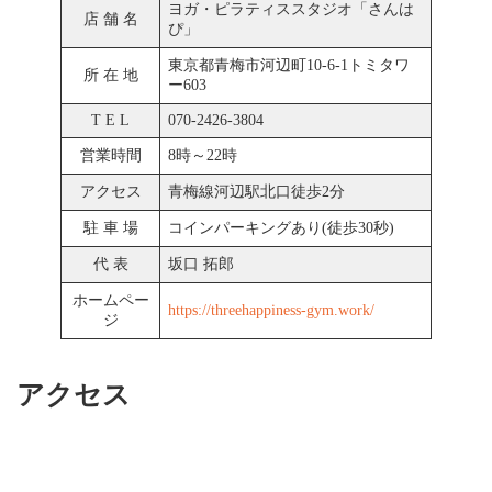
ヨガ・ピラティススタジオ「さんは
店 舗 名
ぴ」
東京都青梅市河辺町10-6-1トミタワ
所 在 地
ー603
T E L
070-2426-3804
営業時間
8時～22時
アクセス
青梅線河辺駅北口徒歩2分
駐 車 場
コインパーキングあり(徒歩30秒)
代 表
坂口 拓郎
ホームペー
https://threehappiness-gym.work/
ジ
アクセス