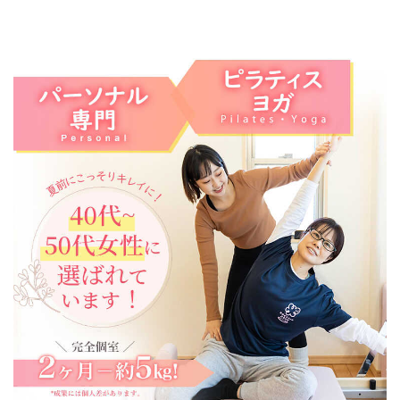
コ
ナ
ン
ビ
テ
ゲ
ン
ー
ツ
シ
へ
ョ
ス
ン
キ
に
ッ
移
プ
動