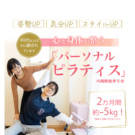
コ
ナ
ン
ビ
テ
ゲ
ン
ー
ツ
シ
へ
ョ
ス
ン
キ
に
ッ
移
プ
動