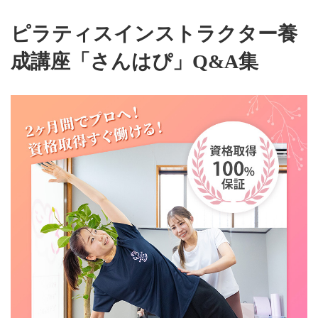
コ
ナ
ン
ビ
ピラティスインストラクター養
テ
ゲ
ン
ー
成講座「さんはぴ」Q&A集
ツ
シ
へ
ョ
ス
ン
キ
に
ッ
移
プ
動