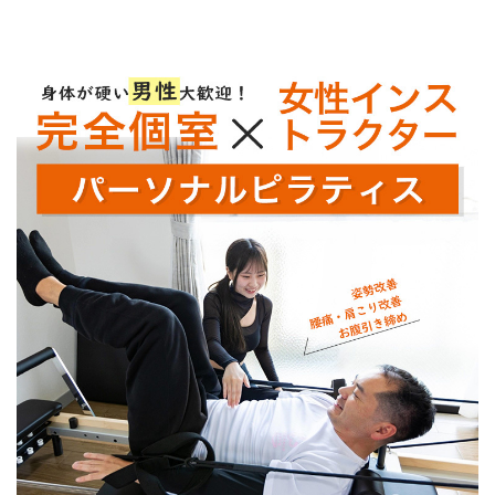
コ
ナ
ン
ビ
テ
ゲ
ン
ー
ツ
シ
へ
ョ
ス
ン
キ
に
ッ
移
プ
動