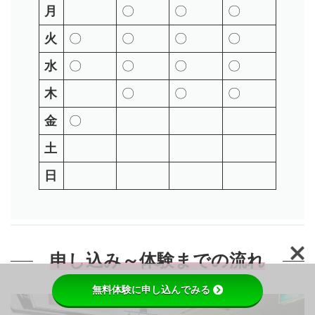
月
〇
〇
〇
火
〇
〇
〇
〇
水
〇
〇
〇
〇
木
〇
〇
〇
金
〇
土
日
申し込み～体験までの流れ
無料体験に申し込んでみる