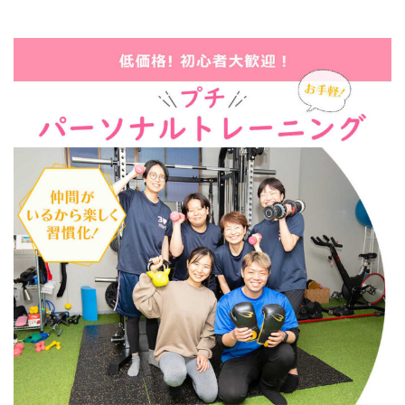
コ
ナ
ン
ビ
テ
ゲ
ン
ー
ツ
シ
へ
ョ
ス
ン
キ
に
ッ
移
プ
動