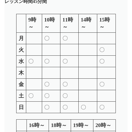
レッスン時間45分間
9時
10時
11時
14時
15時
～
～
～
～
～
月
〇
〇
火
〇
水
〇
〇
〇
〇
木
金
〇
〇
〇
土
〇
〇
〇
日
〇
〇
〇
〇
16時～
18時～
19時～
20時～