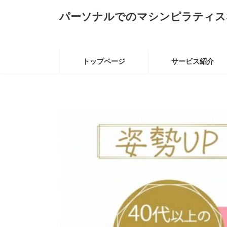
コ
ナ
パーソナルでのマシンピラティス
ン
ビ
テ
ゲ
ン
ー
ツ
シ
へ
ョ
トップページ
サービス紹介
ス
ン
キ
に
ッ
移
プ
動