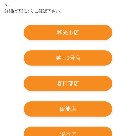
す。
詳細は下記よりご確認下さい。
和光市店
狭山2号店
春日部店
飯能店
深谷店