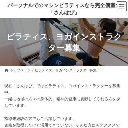
コ
ナ
パーソナルでのマシンピラティスなら完全個室の
ン
ビ
「さんはぴ」
テ
ゲ
ン
ー
ツ
シ
へ
ョ
ス
ン
ピラティス、ヨガインストラク
キ
に
ッ
移
ター募集
プ
動
トップページ
ピラティス、ヨガインストラクター募集
現在「さんはぴ」ではピラティス、ヨガインストラクターを募集
中。
一緒に地域の方々の身体的、精神的健康に貢献してくれる方を探
しています。
指導未経験の方でもご活躍しています。
資格を取得したけど活用できていない...そんな方にもオススメで