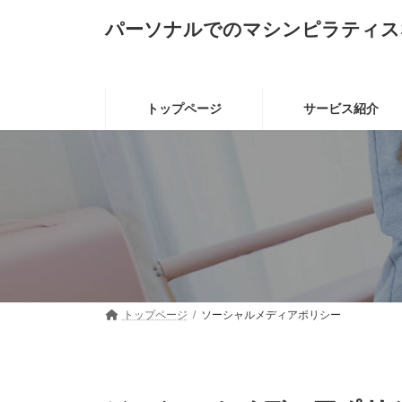
コ
ナ
パーソナルでのマシンピラティス
ン
ビ
テ
ゲ
ン
ー
ツ
シ
へ
ョ
トップページ
サービス紹介
ス
ン
キ
に
ッ
移
プ
動
トップページ
ソーシャルメディアポリシー