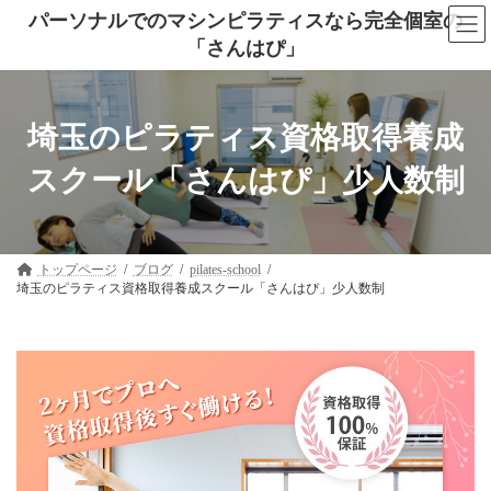
コ
ナ
パーソナルでのマシンピラティスなら完全個室の
ン
ビ
「さんはぴ」
テ
ゲ
ン
ー
ツ
シ
へ
ョ
ス
ン
埼玉のピラティス資格取得養成
キ
に
ッ
移
スクール「さんはぴ」少人数制
プ
動
トップページ
ブログ
pilates-school
埼玉のピラティス資格取得養成スクール「さんはぴ」少人数制