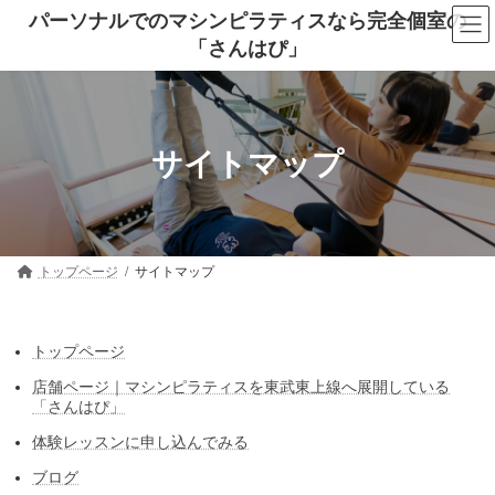
コ
ナ
パーソナルでのマシンピラティスなら完全個室の
ン
ビ
「さんはぴ」
テ
ゲ
ン
ー
ツ
シ
へ
ョ
ス
ン
キ
に
サイトマップ
ッ
移
プ
動
トップページ
サイトマップ
トップページ
店舗ページ｜マシンピラティスを東武東上線へ展開している
「さんはぴ」
体験レッスンに申し込んでみる
ブログ