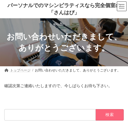
コ
ナ
パーソナルでのマシンピラティスなら完全個室の
ン
ビ
「さんはぴ」
テ
ゲ
ン
ー
ツ
シ
へ
ョ
ス
ン
お問い合わせいただきまして、
キ
に
ッ
移
ありがとうございます。
プ
動
トップページ
お問い合わせいただきまして、ありがとうございます。
確認次第ご連絡いたしますので、今しばらくお待ち下さい。
検
索: