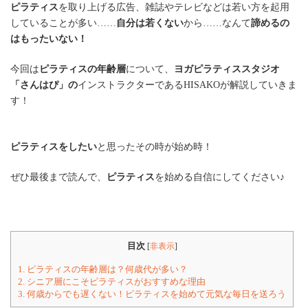
ピラティス
を取り上げる広告、雑誌やテレビなどは若い方を起用
していることが多い……
自分は若くない
から……なんて
諦めるの
はもったいない！
今回は
ピラティスの年齢層
について、
ヨガピラティススタジオ
「さんはぴ」の
インストラクターであるHISAKOが解説していきま
す！
ピラティスをしたい
と思ったその時が始め時！
ぜひ最後まで読んで、
ピラティス
を始める自信にしてください♪
目次
[
非表示
]
1.
ピラティスの年齢層は？何歳代が多い？
2.
シニア層にこそピラティスがおすすめな理由
3.
何歳からでも遅くない！ピラティスを始めて元気な毎日を送ろう