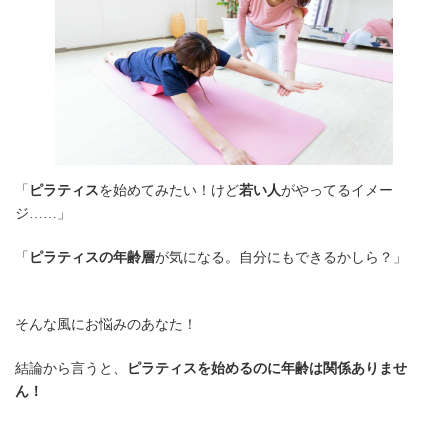
「
ピラティス
を始めてみたい！けど
若い人
がやってるイメー
ジ……」
「
ピラティスの年齢層
が気になる。自分にもできるかしら？」
そんな風にお悩みのあなた！
結論から言うと、
ピラティスを始めるのに年齢は関係ありませ
ん！