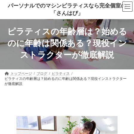
コ
ナ
パーソナルでのマシンピラティスなら完全個室の
ン
ビ
「さんはぴ」
テ
ゲ
ン
ー
ツ
シ
へ
ョ
ピラティスの年齢層は？始める
ス
ン
キ
に
のに年齢は関係ある？現役イン
ッ
移
プ
動
ストラクターが徹底解説
トップページ
ブログ
ピラティス
ピラティスの年齢層は？始めるのに年齢は関係ある？現役インストラクター
が徹底解説