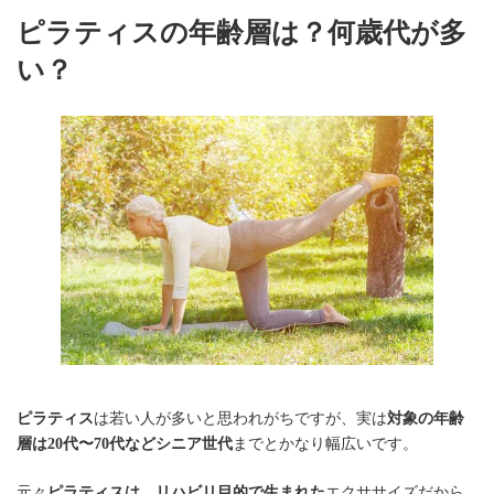
ピラティスの年齢層は？何歳代が多
い？
ピラティス
は若い人が多いと思われがちですが、実は
対象の年齢
層は20代〜70代などシニア世代
までとかなり幅広いです。
元々
ピラティスは、リハビリ目的で生まれた
エクササイズだから