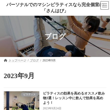
コ
ナ
パーソナルでのマシンピラティスなら完全個室の
ン
ビ
「さんはぴ」
テ
ゲ
ン
ー
ツ
シ
へ
ョ
ス
ン
キ
に
ブログ
ッ
移
プ
動
トップページ
ブログ
2023年9月
2023年9月
ピラティスの効果を高めるオススメ飲み
ピラティス
物3選！レッスン中に飲んで効果を高め
よう！
2023年9月24日