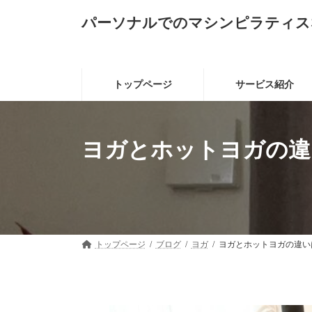
コ
ナ
パーソナルでのマシンピラティス
ン
ビ
テ
ゲ
ン
ー
ツ
シ
へ
ョ
トップページ
サービス紹介
ス
ン
キ
に
ッ
移
プ
動
ヨガとホットヨガの違
トップページ
ブログ
ヨガ
ヨガとホットヨガの違い