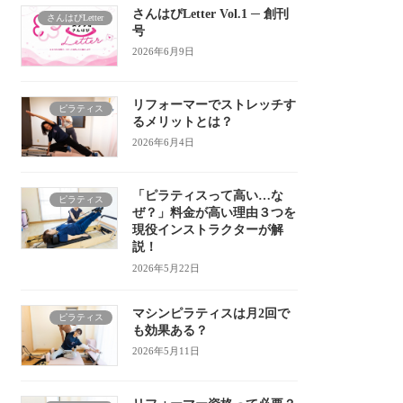
さんはぴLetter Vol.1 ─ 創刊
さんはぴLetter
号
2026年6月9日
リフォーマーでストレッチす
ピラティス
るメリットとは？
2026年6月4日
「ピラティスって高い…な
ピラティス
ぜ？」料金が高い理由３つを
現役インストラクターが解
説！
2026年5月22日
マシンピラティスは月2回で
ピラティス
も効果ある？
2026年5月11日