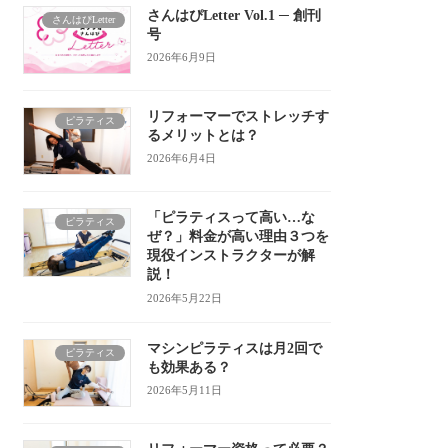
さんはぴLetter Vol.1 ─ 創刊
さんはぴLetter
号
2026年6月9日
リフォーマーでストレッチす
ピラティス
るメリットとは？
2026年6月4日
「ピラティスって高い…な
ピラティス
ぜ？」料金が高い理由３つを
現役インストラクターが解
説！
2026年5月22日
マシンピラティスは月2回で
ピラティス
も効果ある？
2026年5月11日