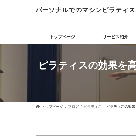
コ
ナ
パーソナルでのマシンピラティス
ン
ビ
テ
ゲ
ン
ー
ツ
シ
へ
ョ
トップページ
サービス紹介
ス
ン
キ
に
ッ
移
プ
動
ピラティスの効果を高
トップページ
ブログ
ピラティス
ピラティスの効果