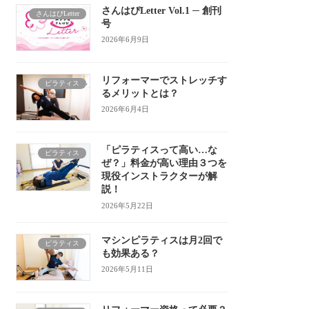
さんはぴLetter Vol.1 ─ 創刊
さんはぴLetter
号
2026年6月9日
リフォーマーでストレッチす
ピラティス
るメリットとは？
2026年6月4日
「ピラティスって高い…な
ピラティス
ぜ？」料金が高い理由３つを
現役インストラクターが解
説！
2026年5月22日
マシンピラティスは月2回で
ピラティス
も効果ある？
2026年5月11日