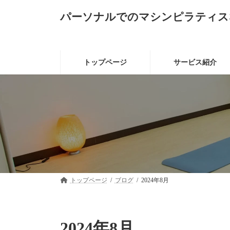
コ
ナ
パーソナルでのマシンピラティス
ン
ビ
テ
ゲ
ン
ー
ツ
シ
へ
ョ
トップページ
サービス紹介
ス
ン
キ
に
ッ
移
プ
動
トップページ
ブログ
2024年8月
2024年8月