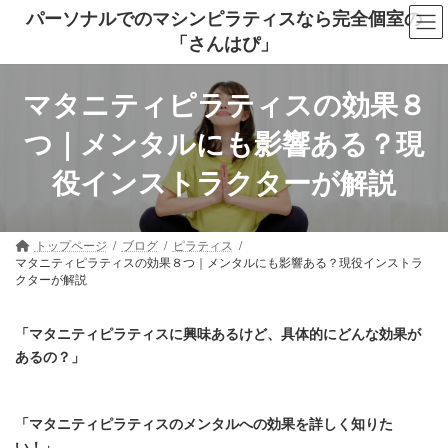
コ
ナ
パーソナルでのマシンピラティスなら完全個室の
ン
ビ
「さんはぴ」
テ
ゲ
ン
ー
ツ
シ
へ
ョ
マタニティピラティスの効果８
ス
ン
キ
に
つ｜メンタルにも影響ある？現
ッ
移
プ
動
役インストラクターが解説
トップページ
ブログ
ピラティス
マタニティピラティスの効果８つ｜メンタルにも影響ある？現役インストラ
クターが解説
「マタニティピラティスに興味あるけど、具体的にどんな効果が
あるの？」
「マタニティピラティスのメンタルへの効果を詳しく知りた
い！」