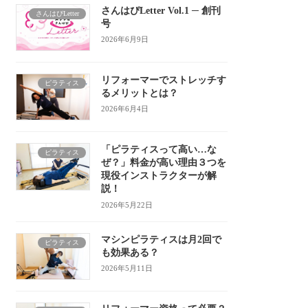
さんはぴLetter Vol.1 ─ 創刊
さんはぴLetter
号
2026年6月9日
リフォーマーでストレッチす
ピラティス
るメリットとは？
2026年6月4日
「ピラティスって高い…な
ピラティス
ぜ？」料金が高い理由３つを
現役インストラクターが解
説！
2026年5月22日
マシンピラティスは月2回で
ピラティス
も効果ある？
2026年5月11日