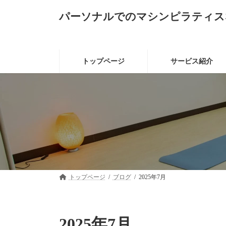
コ
ナ
パーソナルでのマシンピラティス
ン
ビ
テ
ゲ
ン
ー
ツ
シ
へ
ョ
トップページ
サービス紹介
ス
ン
キ
に
ッ
移
プ
動
トップページ
ブログ
2025年7月
2025年7月