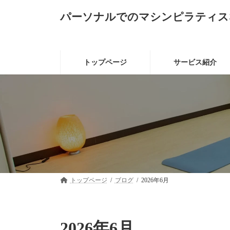
コ
ナ
パーソナルでのマシンピラティス
ン
ビ
テ
ゲ
ン
ー
ツ
シ
へ
ョ
トップページ
サービス紹介
ス
ン
キ
に
ッ
移
プ
動
トップページ
ブログ
2026年6月
2026年6月