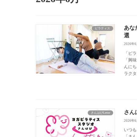
あな
ピラティス
選
2026年
「ピラ
「興味
んにち
ラクタ
さんは
さんはぴLetter
2026年
いつも
「さん