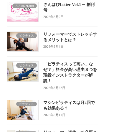
さんはぴLetter Vol.1 ─ 創刊
さんはぴLetter
号
2026年6月9日
リフォーマーでストレッチす
ピラティス
るメリットとは？
2026年6月4日
「ピラティスって高い…な
ピラティス
ぜ？」料金が高い理由３つを
現役インストラクターが解
説！
2026年5月22日
マシンピラティスは月2回で
ピラティス
も効果ある？
2026年5月11日