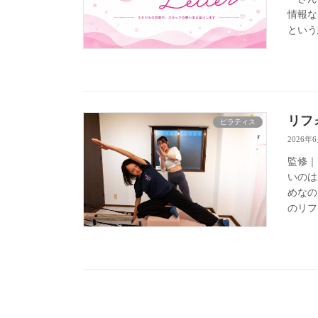
情報な
という
リフ
ピラティス
2026年
監修｜
いのは
めなの
のリフ