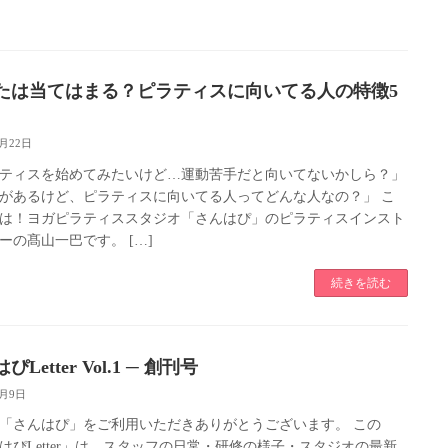
たは当てはまる？ピラティスに向いてる人の特徴5
6月22日
ティスを始めてみたいけど…運動苦手だと向いてないかしら？」
があるけど、ピラティスに向いてる人ってどんな人なの？」 こ
は！ヨガピラティススタジオ「さんはぴ」のピラティスインスト
ーの髙山一巴です。 […]
続きを読む
ぴLetter Vol.1 ─ 創刊号
6月9日
「さんはぴ」をご利用いただきありがとうございます。 この
はぴLetter」は、スタッフの日常・研修の様子・スタジオの最新