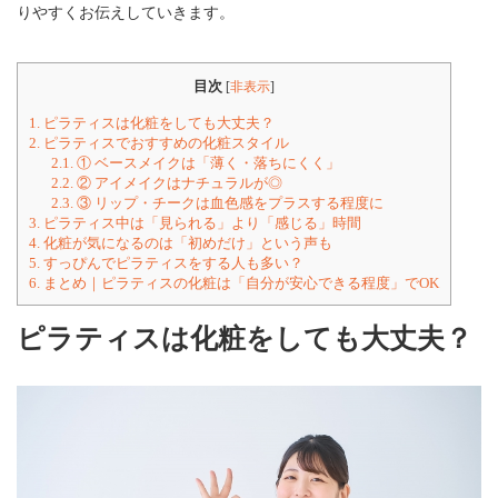
りやすくお伝えしていきます。
目次
[
非表示
]
1.
ピラティスは化粧をしても大丈夫？
2.
ピラティスでおすすめの化粧スタイル
2.1.
① ベースメイクは「薄く・落ちにくく」
2.2.
② アイメイクはナチュラルが◎
2.3.
③ リップ・チークは血色感をプラスする程度に
3.
ピラティス中は「見られる」より「感じる」時間
4.
化粧が気になるのは「初めだけ」という声も
5.
すっぴんでピラティスをする人も多い？
6.
まとめ｜ピラティスの化粧は「自分が安心できる程度」でOK
ピラティスは化粧をしても大丈夫？