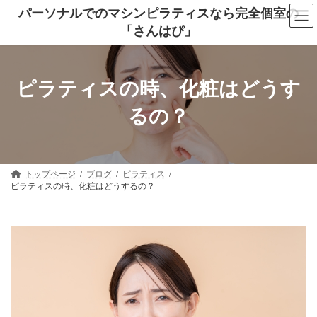
コ
ナ
パーソナルでのマシンピラティスなら完全個室の
ン
ビ
「さんはぴ」
テ
ゲ
ン
ー
ツ
シ
へ
ョ
ス
ン
ピラティスの時、化粧はどうす
キ
に
ッ
移
るの？
プ
動
トップページ
ブログ
ピラティス
ピラティスの時、化粧はどうするの？