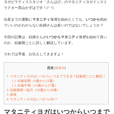
ヨガピラティススタジオ「さんはぴ」のマタニティヨガインスト
ラクター髙山かずはです！(^ ^)
出産までの運動に
マタニティヨガ
を始めたくても、
いつから
初め
ていいのかわからない妊婦さんは多いのではないでしょうか？
今回の記事は、妊婦さんが
いつからマタニティヨガ
を始めて良い
のか、妊娠期ごとに詳しく解説しています。
それでは早速、お伝えしてきますよ！
目次
[
非表示
]
1.
マタニティヨガはいつからいつまでできる？妊娠期ごとに解説！
1.1.
妊娠初期（0週から15週）
1.2.
妊娠中期（16週から27週）
2.
妊娠後期～臨月（28週から40週）
3.
産後
4.
マタニティヨガはいつからOK？
マタニティヨガはいつからいつまで