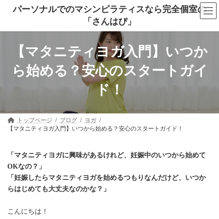
コ
ナ
パーソナルでのマシンピラティスなら完全個室の
ン
ビ
「さんはぴ」
テ
ゲ
ン
ー
ツ
シ
へ
ョ
【マタニティヨガ入門】いつか
ス
ン
キ
に
ら始める？安心のスタートガイ
ッ
移
プ
動
ド！
トップページ
ブログ
ヨガ
【マタニティヨガ入門】いつから始める？安心のスタートガイド！
「マタニティヨガに興味があるけれど、妊娠中のいつから始めて
OKなの？」
「妊娠したらマタニティヨガを始めるつもりなんだけど、いつか
らはじめても大丈夫なのかな？」
こんにちは！