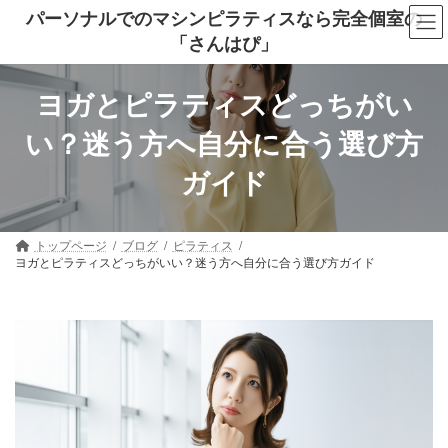
コ
ナ
パーソナルでのマシンピラティスなら完全個室の
ン
ビ
「さんはぴ」
テ
ゲ
ン
ー
ツ
シ
へ
ョ
ヨガとピラティスどっちがい
ス
ン
キ
に
い？迷う方へ自分に合う選び方
ッ
移
プ
動
ガイド
トップページ
ブログ
ピラティス
ヨガとピラティスどっちがいい？迷う方へ自分に合う選び方ガイド